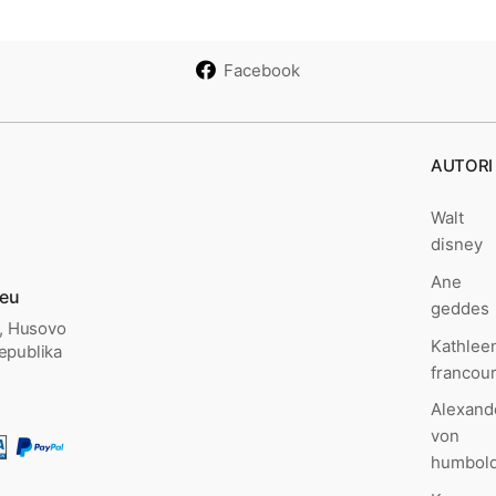
Facebook
AUTORI
Walt
disney
Ane
.eu
geddes
., Husovo
Kathlee
epublika
francou
Alexand
von
humbold