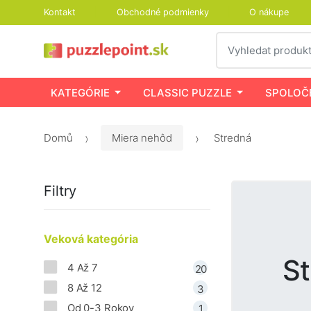
Kontakt
Obchodné podmienky
O nákupe
Vyhledat
KATEGÓRIE
CLASSIC PUZZLE
SPOLOČ
Domů
Miera nehôd
Stredná
Filtry
Veková kategória
S
4 Až 7
20
8 Až 12
3
Od 0-3 Rokov
1