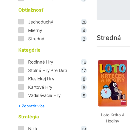
Obtiažnosť
Jednoduchý
20
Mierny
4
Stredná
Stredná
2
Kategórie
Rodinné Hry
16
Stolné Hry Pre Deti
17
Klasickej Hry
8
Kartové Hry
8
Vzdelávacie Hry
5
+ Zobrazit více
Loto Krtko A
Stratégia
Hodiny
Nikto
13