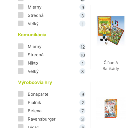
Mierny
9
Stredná
3
Veľký
1
Komunikácia
Mierny
12
Stredná
10
Číňan A
Nikto
1
Barikády
Veľký
3
Výrobcovia hry
Bonaparte
9
Piatnik
2
Betexa
7
Ravensburger
3
Didac
5