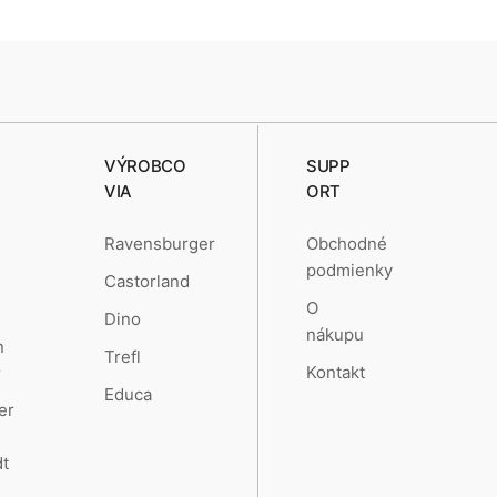
VÝROBCO
SUPP
VIA
ORT
Obchodné
Ravensburger
podmienky
Castorland
O
Dino
nákupu
n
Trefl
Kontakt
r
Educa
er
t