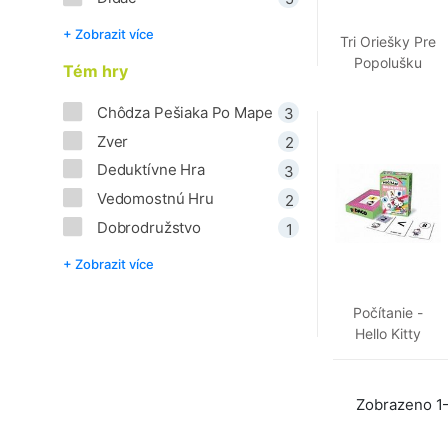
+ Zobrazit více
Tri Oriešky Pre
Popolušku
Tém hry
Chôdza Pešiaka Po Mape
3
Zver
2
Deduktívne Hra
3
Vedomostnú Hru
2
Dobrodružstvo
1
+ Zobrazit více
Počítanie -
Hello Kitty
Zobrazeno 1–