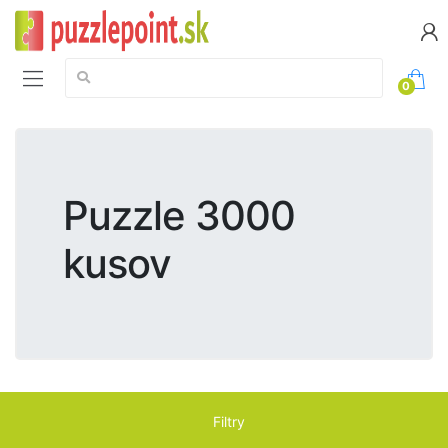
Vyhledávání:
0
Puzzle 3000
kusov
Filtry