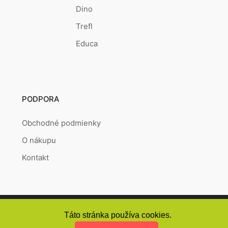
Dino
Trefl
Educa
PODPORA
Obchodné podmienky
O nákupu
Kontakt
Copyright © 2026
Puzzlepoint.sk
Vytvořeno systémem
RETAILYS.
Táto stránka používa cookies.