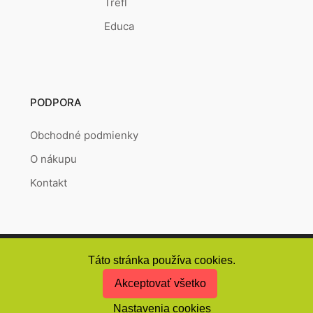
Trefl
Educa
PODPORA
Obchodné podmienky
O nákupu
Kontakt
Copyright © 2026
Puzzlepoint.sk
Vytvořeno systémem
RETAILYS.
Táto stránka používa cookies.
Akceptovať všetko
Nastavenia cookies