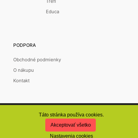
Trefl
Educa
PODPORA
Obchodné podmienky
O nákupu
Kontakt
Copyright © 2026
Puzzlepoint.sk
Vytvořeno systémem
RETAILYS.
Táto stránka používa cookies.
Akceptovať všetko
Nastavenia cookies