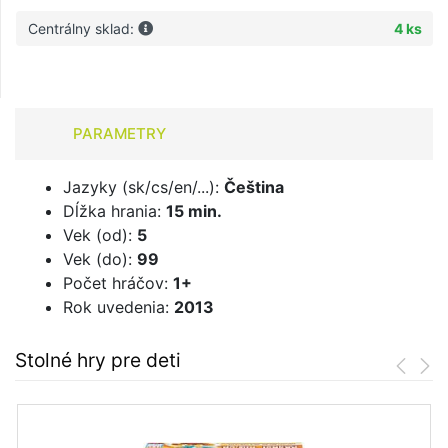
Centrálny sklad:
4 ks
PARAMETRY
Jazyky (sk/cs/en/...):
Čeština
Dĺžka hrania:
15 min.
Vek (od):
5
Vek (do):
99
Počet hráčov:
1+
Rok uvedenia:
2013
Stolné hry pre deti