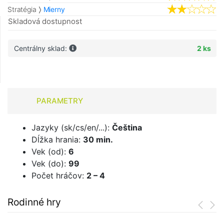
Stratégia
Mierny
Skladová dostupnost
Centrálny sklad:
2 ks
PARAMETRY
Jazyky (sk/cs/en/...):
Čeština
Dĺžka hrania:
30 min.
Vek (od):
6
Vek (do):
99
Počet hráčov:
2 – 4
Rodinné hry