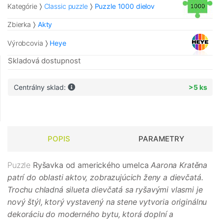
Kategórie
Classic puzzle
Puzzle 1000 dielov
Zbierka
Akty
Výrobcovia
Heye
Skladová dostupnost
Centrálny sklad:
>5 ks
POPIS
PARAMETRY
Puzzle
Ryšavka
od amerického umelca
Aarona Kratěna
patrí do oblasti aktov, zobrazujúcich ženy a dievčatá.
Trochu chladná silueta dievčatá sa ryšavými vlasmi je
nový štýl, ktorý vystavený na stene vytvoria originálnu
dekoráciu do moderného bytu, ktorá doplní a