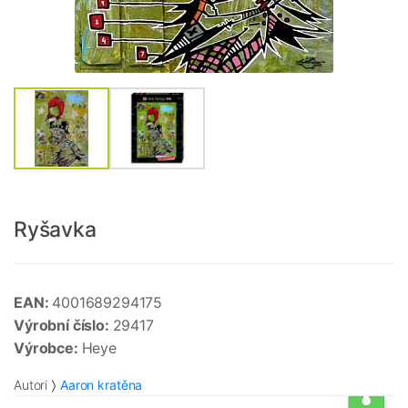
Ryšavka
EAN:
4001689294175
Výrobní číslo:
29417
Výrobce:
Heye
Autori
Aaron kratěna