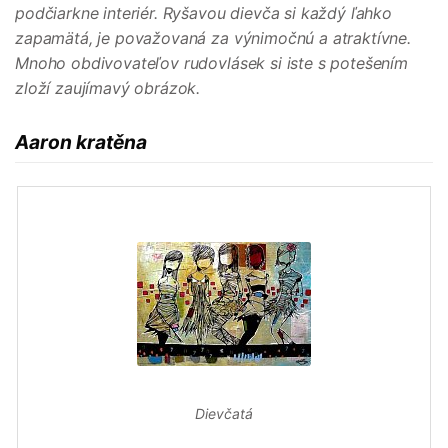
podčiarkne interiér. Ryšavou dievča si každý ľahko
zapamätá, je považovaná za výnimočnú a atraktívne.
Mnoho obdivovateľov rudovlásek si iste s potešením
zloží zaujímavý obrázok.
Aaron kratěna
Dievčatá