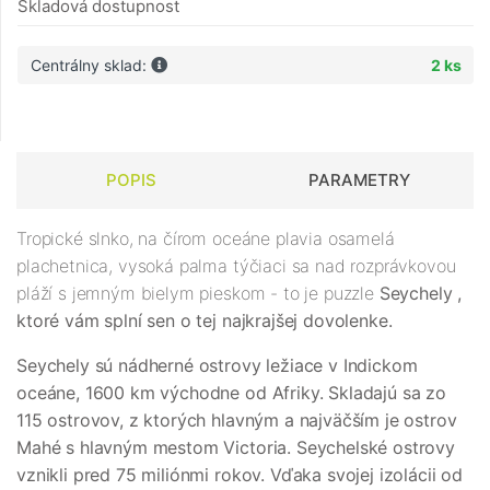
Skladová dostupnost
Centrálny sklad:
2 ks
POPIS
PARAMETRY
Tropické slnko, na čírom oceáne plavia osamelá
plachetnica, vysoká palma týčiaci sa nad rozprávkovou
pláží s jemným bielym pieskom - to je puzzle
Seychely
,
ktoré vám splní sen o tej najkrajšej dovolenke.
Seychely sú nádherné ostrovy ležiace v Indickom
oceáne, 1600 km východne od Afriky. Skladajú sa zo
115 ostrovov, z ktorých hlavným a najväčším je ostrov
Mahé s hlavným mestom Victoria. Seychelské ostrovy
vznikli pred 75 miliónmi rokov. Vďaka svojej izolácii od