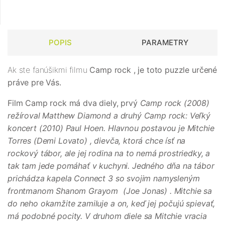
POPIS
PARAMETRY
Ak ste fanúšikmi filmu
Camp rock
, je toto puzzle určené
práve pre Vás.
Film Camp rock má dva diely, prvý
Camp rock (2008)
režíroval Matthew Diamond a druhý
Camp rock: Veľký
koncert (2010)
Paul Hoen. Hlavnou postavou je Mitchie
Torres
(Demi Lovato)
, dievča, ktorá chce ísť na
rockový tábor, ale jej rodina na to nemá prostriedky, a
tak tam jede pomáhať v kuchyni. Jedného dňa na tábor
prichádza kapela Connect 3 so svojim namysleným
frontmanom Shanom Grayom ​​
(Joe Jonas)
. Mitchie sa
do neho okamžite zamiluje a on, keď jej počujú spievať,
má podobné pocity. V druhom diele sa Mitchie vracia