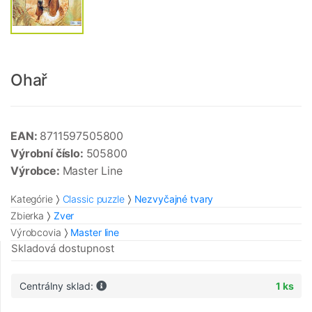
Ohař
EAN:
8711597505800
Výrobní číslo:
505800
Výrobce:
Master Line
Kategórie
Classic puzzle
Nezvyčajné tvary
Zbierka
Zver
Výrobcovia
Master line
Skladová dostupnost
Centrálny sklad:
1 ks