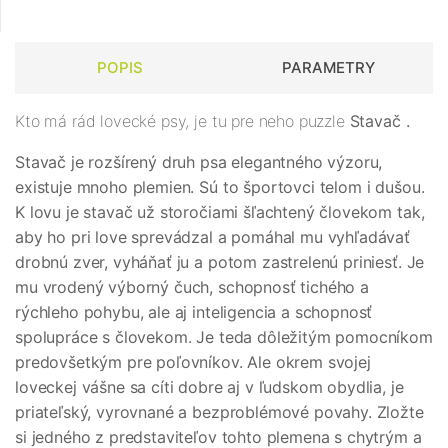
POPIS
PARAMETRY
Kto má rád lovecké psy, je tu pre neho puzzle
Stavač
.
Stavač je rozšírený druh psa elegantného výzoru,
existuje mnoho plemien. Sú to športovci telom i dušou.
K lovu je stavač už storočiami šľachtený človekom tak,
aby ho pri love sprevádzal a pomáhal mu vyhľadávať
drobnú zver, vyháňať ju a potom zastrelenú priniesť. Je
mu vrodený výborný čuch, schopnosť tichého a
rýchleho pohybu, ale aj inteligencia a schopnosť
spolupráce s človekom. Je teda dôležitým pomocníkom
predovšetkým pre poľovníkov. Ale okrem svojej
loveckej vášne sa cíti dobre aj v ľudskom obydlia, je
priateľský, vyrovnané a bezproblémové povahy. Zložte
si jedného z predstaviteľov tohto plemena s chytrým a