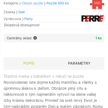
Kategórie
Classic puzzle
Puzzle 500 ks
Zbierka
Deti
Výrobcovia
Perry
Skladová dostupnost
Centrálny sklad:
1 ks
POPIS
PARAMETRY
Šťastná matka s bábätkom v náručí na puzzle
Novorodenec
iste dojme každú mamičku a všetky s
úprimnou láskou k deťom. Obrázok plný citu a
náklonnosti k tým najmenším vytvorí na stene vašej
izby krásnu dekoráciu. Priviesť na svet nový život je
tým najkrajším poslaním žien a malým zázrakom. Komu