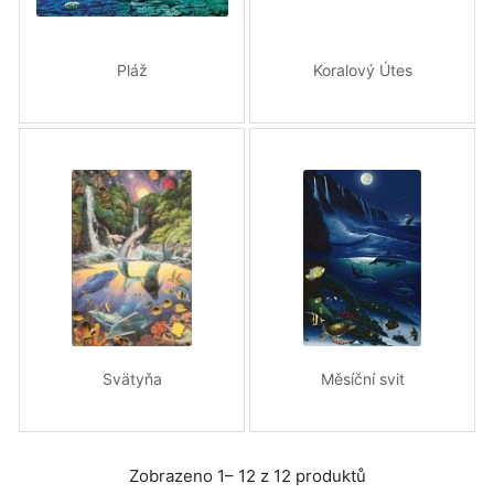
Pláž
Koralový Útes
Svätyňa
Měsíční svit
Zobrazeno 1– 12 z 12 produktů