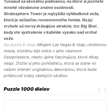
Tussaud
sa skvostnú podívanou, na ktoré si pozriete
mnohé všeobecne známe osobnosti.
Stratosphere Tower
je najvyššia vyhliadková veža,
ktorá je súčasťou rovnomenného hotela. Na jej
vrchole sú nervy drásajúce atrakcie, tzv.
Big Shot
,
kedy ste vystrelenie v kabínke vysoko nad vrchol
veže.
Na puzzle & nbsp;
Milujem Las Vegas
& nbsp; návštevou
mesta, ktorému bije srdce v jeho vlastnom
časopriestore, mesto úplne fascinujúce, ktoré nikdy
nespí. Zložte si jeho pohľadnicu, ktorá sa stane vo
vašom interiéri originálnou dekoráciou, ktorá bude
priťahovať zraky všetkých návštev.
Puzzle 1000 dielov