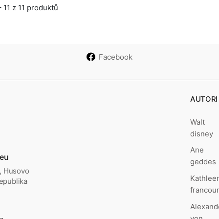
 11 z 11 produktů
Facebook
AUTORI
Walt
disney
Ane
.eu
geddes
., Husovo
Kathlee
epublika
francou
Alexand
von