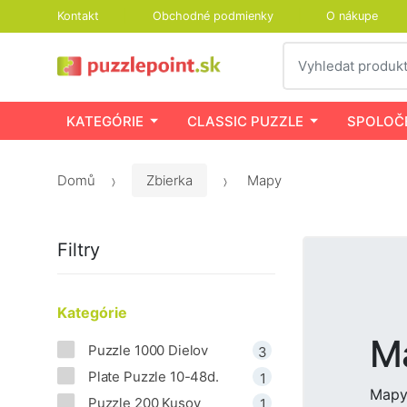
Kontakt
Obchodné podmienky
O nákupe
Vyhledat
KATEGÓRIE
CLASSIC PUZZLE
SPOLOČ
Domů
Zbierka
Mapy
Filtry
Kategórie
M
Puzzle 1000 Dielov
3
Plate Puzzle 10-48d.
1
Mapy 
Puzzle 200 Kusov
1