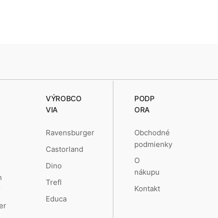
VÝROBCO
PODP
VIA
ORA
Obchodné
Ravensburger
podmienky
Castorland
O
Dino
nákupu
n
Trefl
Kontakt
r
Educa
er