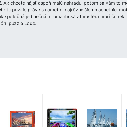
ť. Ak chcete nájsť aspoň malú náhradu, potom sa vám to mo
te tu puzzle práve s námetmi najrôznejších plachetníc, mot
ak spoločná jedinečná a romantická atmosféra morí či riek
órii puzzle Lode.