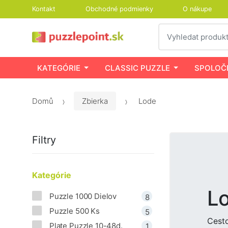
Kontakt
Obchodné podmienky
O nákupe
Vyhledat
KATEGÓRIE
CLASSIC PUZZLE
SPOLOČ
Domů
Zbierka
Lode
Filtry
Kategórie
L
Puzzle 1000 Dielov
8
Puzzle 500 Ks
5
Cest
Plate Puzzle 10-48d.
1