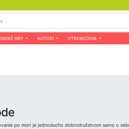
ENSKÉ HRY
AUTORI
VÝROBCOVIA
ode
ovanie po mori je jednoducho dobrodružstvom samo o sebe