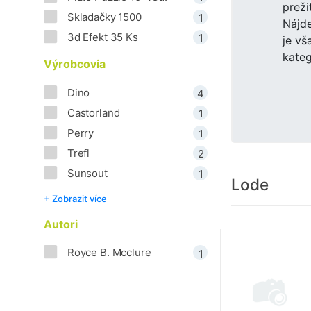
preži
Skladačky 1500
1
Nájde
3d Efekt 35 Ks
1
je vš
kateg
Výrobcovia
Dino
4
Castorland
1
Perry
1
Trefl
2
Sunsout
1
Lode
+ Zobrazit více
Autori
Royce B. Mcclure
1