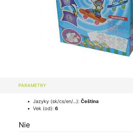
PARAMETRY
Jazyky (sk/cs/en/...):
Čeština
Vek (od):
6
Nie