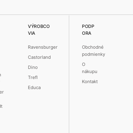
VÝROBCO
PODP
VIA
ORA
Obchodné
Ravensburger
podmienky
Castorland
O
Dino
nákupu
n
Trefl
Kontakt
r
Educa
er
t