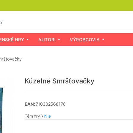
ENSKÉ HRY
AUTORI
VÝROBCOVIA
mršťovačky
Kúzelné Smršťovačky
EAN:
710302568176
Tém hry
Nie