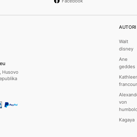
Facebook
AUTORI
Walt
disney
Ane
.eu
geddes
., Husovo
Kathlee
epublika
francou
Alexand
von
humbold
Kagaya