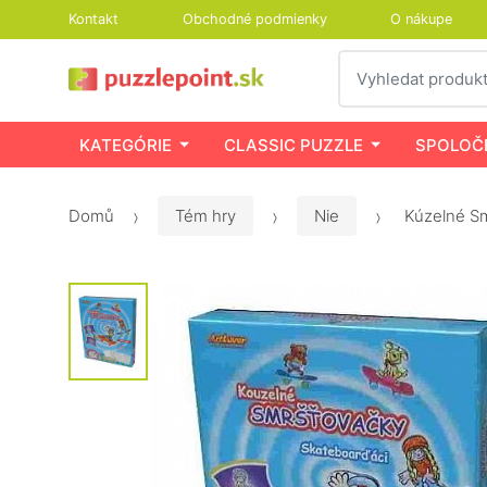
Kontakt
Obchodné podmienky
O nákupe
Vyhledat
KATEGÓRIE
CLASSIC PUZZLE
SPOLOČ
Domů
Tém hry
Nie
Kúzelné S