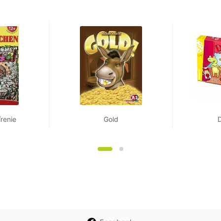
renie
Gold
D