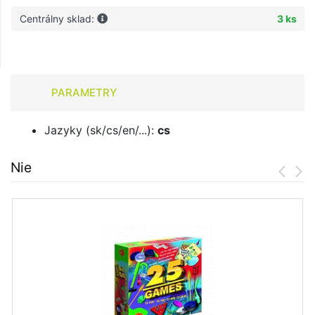
Centrálny sklad:
3 ks
PARAMETRY
Jazyky (sk/cs/en/...):
cs
Nie