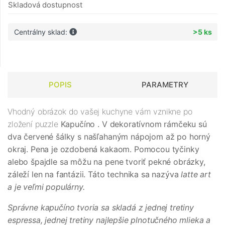
Skladová dostupnost
Centrálny sklad:
>5 ks
POPIS
PARAMETRY
Vhodný obrázok do vašej kuchyne vám vznikne po
zložení puzzle
Kapučíno
. V dekoratívnom rámčeku sú
dva červené šálky s našľahaným nápojom až po horný
okraj. Pena je ozdobená kakaom. Pomocou tyčinky
alebo špajdle sa môžu na pene tvoriť pekné obrázky,
záleží len na fantázii. Táto technika sa nazýva
latte art
a je veľmi populárny.
Správne kapučíno tvoria sa skladá z jednej tretiny
espressa, jednej tretiny najlepšie plnotučného mlieka a