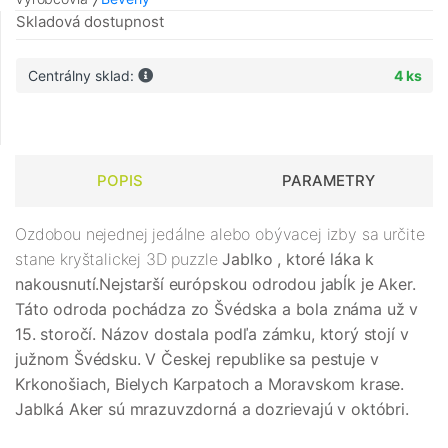
Skladová dostupnost
Centrálny sklad:
4 ks
POPIS
PARAMETRY
Ozdobou nejednej jedálne alebo obývacej izby sa určite
stane kryštalickej 3D puzzle
Jablko
, ktoré láka k
nakousnutí.Nejstarší európskou odrodou jabĺk je Aker.
Táto odroda pochádza zo Švédska a bola známa už v
15. storočí. Názov dostala podľa zámku, ktorý stojí v
južnom Švédsku. V Českej republike sa pestuje v
Krkonošiach, Bielych Karpatoch a Moravskom krase.
Jablká Aker sú mrazuvzdorná a dozrievajú v októbri.