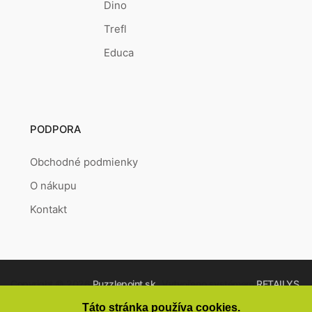
Dino
Trefl
Educa
PODPORA
Obchodné podmienky
O nákupu
Kontakt
Copyright © 2026
Puzzlepoint.sk
Vytvořeno systémem
RETAILYS.
Táto stránka používa cookies.