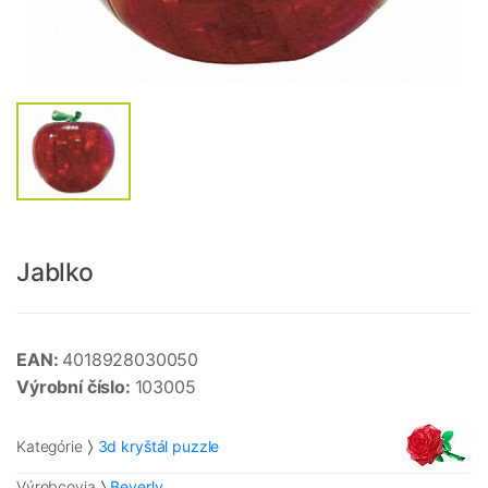
Jablko
EAN:
4018928030050
Výrobní číslo:
103005
Kategórie
3d kryštál puzzle
Výrobcovia
Beverly