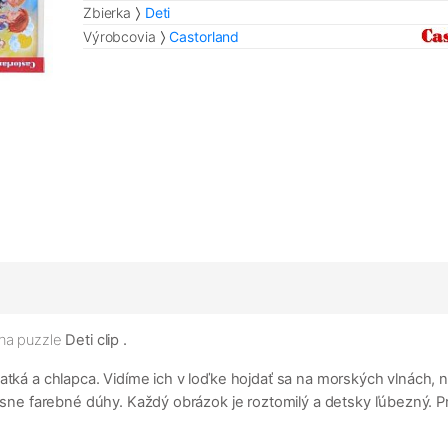
Zbierka
Deti
Výrobcovia
Castorland
 na puzzle
Deti clip
.
čatká a chlapca. Vidíme ich v loďke hojdať sa na morských vlnách
rásne farebné dúhy. Každý obrázok je roztomilý a detsky ľúbezný. 