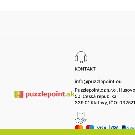
KONTAKT
info@puzzlepoint.eu
Puzzlepoint.cz s.r.o., Husov
50, Česká republika
339 01 Klatovy, IČO: 03252