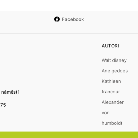
Facebook
AUTORI
Walt disney
Ane geddes
Kathleen
francour
o náměstí
Alexander
175
von
humboldt
Kagaya