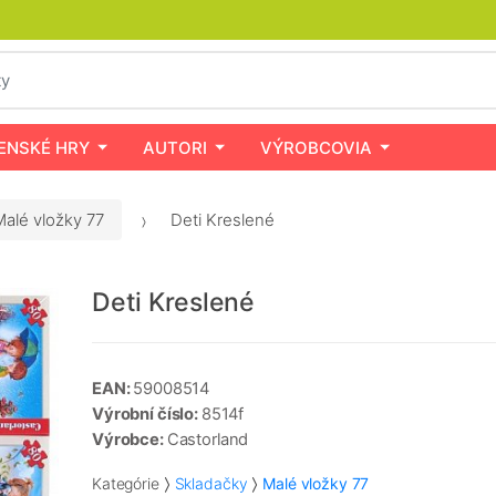
ENSKÉ HRY
AUTORI
VÝROBCOVIA
Malé vložky 77
Deti Kreslené
Deti Kreslené
EAN:
59008514
Výrobní číslo:
8514f
Výrobce:
Castorland
Kategórie
Skladačky
Malé vložky 77