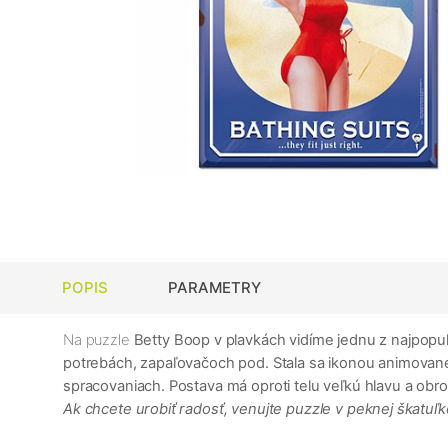
POPIS
PARAMETRY
Na puzzle
Betty Boop v plavkách
vidíme jednu z najpopu
potrebách, zapaľovačoch pod. Stala sa ikonou animované
spracovaniach. Postava má oproti telu veľkú hlavu a obrov
Ak chcete urobiť radosť, venujte puzzle v peknej škatuľk