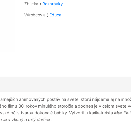
Zbierka
Rozprávky
Výrobcovia
Educa
lárnejších animovaných postáv na svete, ktorú nájdeme aj na mn
ho filmu 30. rokov minulého storočia a dodnes je v celom svete v
ské oči s tvárou dokonalé bábiky. Vytvoril ju karikaturista
Max Fle
e ako vtipný a milý darček.