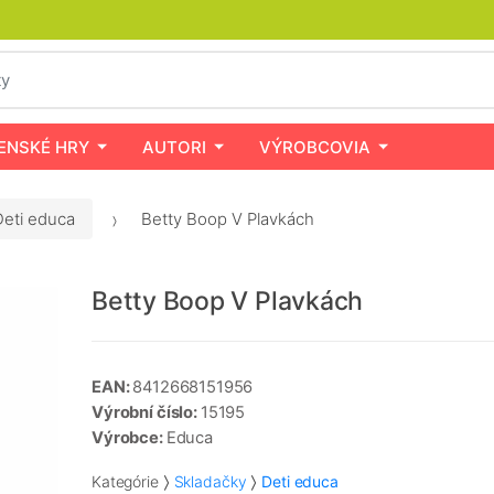
ENSKÉ HRY
AUTORI
VÝROBCOVIA
Deti educa
Betty Boop V Plavkách
Betty Boop V Plavkách
EAN:
8412668151956
Výrobní číslo:
15195
Výrobce:
Educa
Kategórie
Skladačky
Deti educa