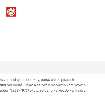
ožstve módnych doplnkov, peňaženiek, písacích
eľmi obľúbená. Objavila sa tiež v mnohých komixových
ischer (1883-1972)
ako prvú ženu - hviezdu karikatúry.