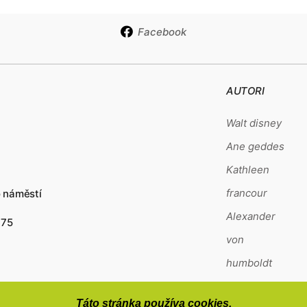
Facebook
AUTORI
Walt disney
Ane geddes
Kathleen
francour
o náměstí
Alexander
175
von
humboldt
Kagaya
Táto stránka používa cookies.