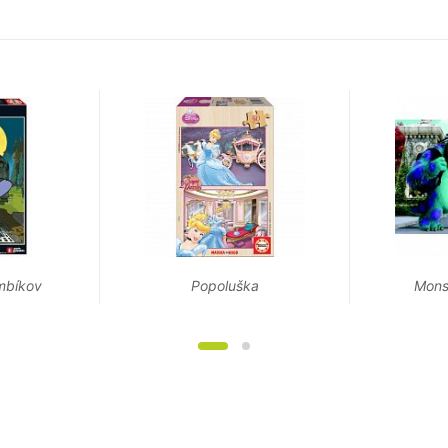
mbíkov
Popoluška
Monst